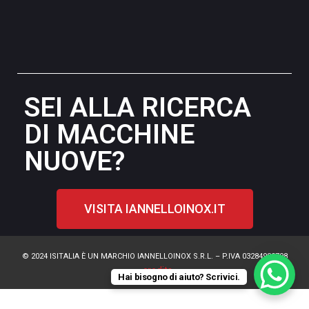
SEI ALLA RICERCA
DI MACCHINE
NUOVE?
VISITA IANNELLOINOX.IT
© 2024 ISITALIA È UN MARCHIO IANNELLOINOX S.R.L. – P.IVA 03284980798
credits
Hai bisogno di aiuto? Scrivici.