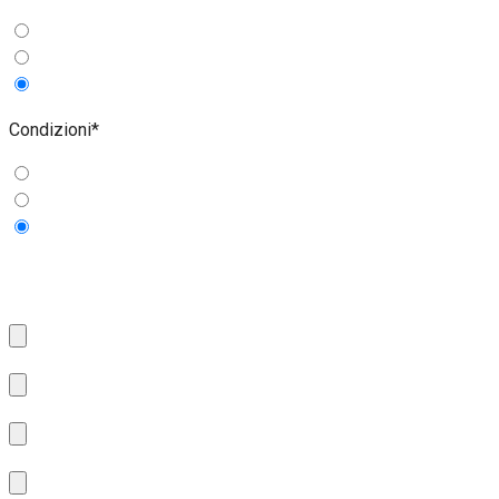
si
no
guasta
Condizioni*
Pessime
Buone
Ottime
Allega le foto della macchina/impianto