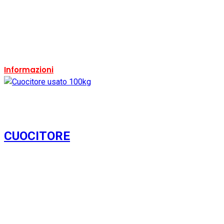
Condizione:
Usato
Ricondizionato:
Si
Marca:
Roversi
Ricondizionabile:
Si
Informazioni
CUOCITORE
Usato
Si
Condizione:
Usato