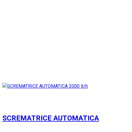
Ricondizionabile:
Si
Marca:
Smaic
Codice:
G043
Potresti essere
anche interessato
SCREMATRICE AUTOMATICA
Usato