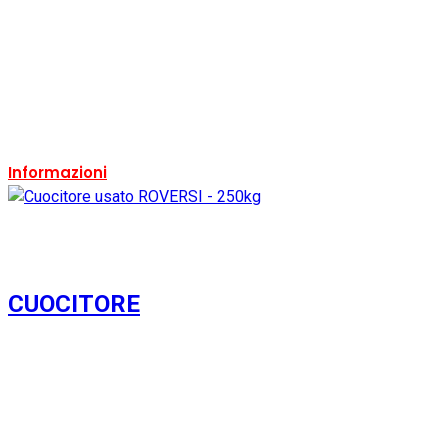
Condizione:
Usato
Ricondizionato:
Si
Marca:
Roversi
Ricondizionabile:
Si
Informazioni
CUOCITORE
Usato
Si