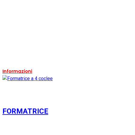
Si
Condizione:
Usato
Ricondizionato:
Si
Marca:
IANNELLO INOX
Ricondizionabile:
Si
Informazioni
FORMATRICE
Usato
Si