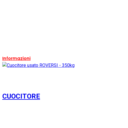
Condizione:
Usato
Ricondizionato:
Si
Marca:
CDM
Ricondizionabile:
Si
Informazioni
CUOCITORE
Usato
Si