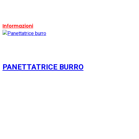
Ricondizionato:
Si
Ricondizionabile:
Si
Informazioni
PANETTATRICE BURRO
Usato
Si
Condizione:
Usato
Ricondizionato:
Si
Marca:
Iannello Inox