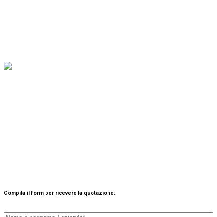
ESTRUSORE ALTO No
FAI UNA OFFERTA / ACQUISTA
Descrizione:
Macchina Estrusore per estrudere formaggi fusi e paste
filate.
Compila il form per ricevere la quotazione: