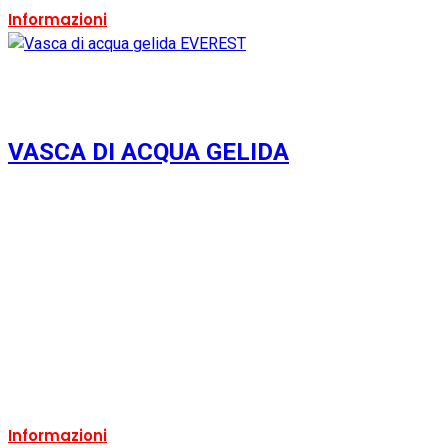
Informazioni
VASCA DI ACQUA GELIDA
Usato
Si
Condizione:
Usato
Ricondizionato:
Si
Marca:
FIC
Ricondizionabile:
Si
Informazioni