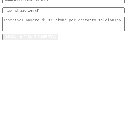
INVIA LA TUA RICHIESTA
FAI UNA OFFERTA / ACQUISTA
RICHIEDI PREZZO
COMPILA IL FORM
Informazioni:
Categoria:
ESTRUSORI
Condizione:
Usato
Ricondizionato:
No