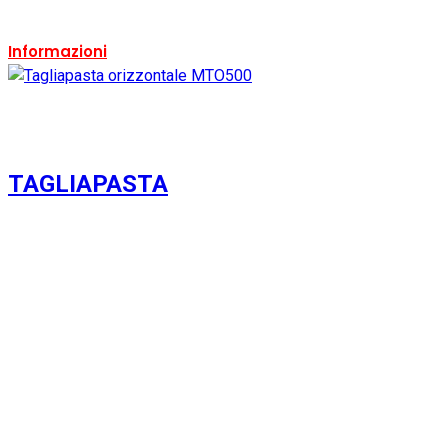
Ricondizionabile:
Si
Informazioni
TAGLIAPASTA
Usato
Si
Condizione:
Usato
Ricondizionato:
Si
Marca:
Iannello Inox
Ricondizionabile:
Si