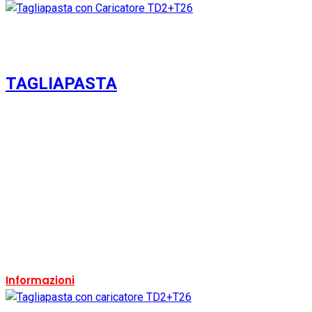
TAGLIAPASTA
Usato
Si
Condizione:
Usato
Ricondizionato:
Si
Marca:
Almac
Ricondizionabile:
Si
Informazioni