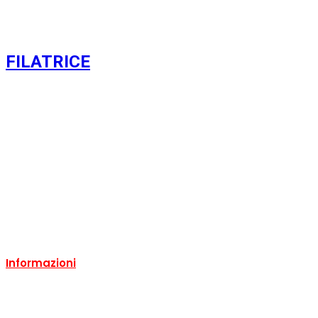
FILATRICE
Usato
Si
Condizione:
Usato
Ricondizionato:
Si
Marca:
Almac
Ricondizionabile:
Si
Informazioni
PRIVACY POLICY
COOKIE POLICY