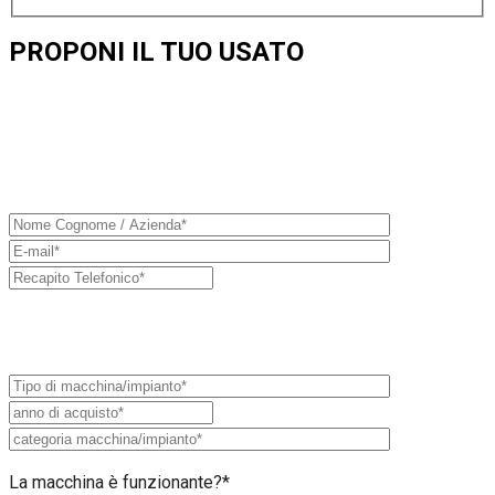
PROPONI IL TUO USATO
Hai una macchina o un impianto usato che vorresti mettere in
vendita?
Compila il form con le informazioni richieste, attenzioneremo
il tuo annuncio entro 48h.
Informazioni usato
La macchina è funzionante?*