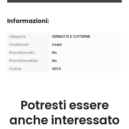
Informazioni:
Categoria:
SERBATOI E CISTERNE
Condizione:
Usato
Ricondizionato:
No
Ricondizionabile:
No
Codice:
G014
Potresti essere
anche interessato