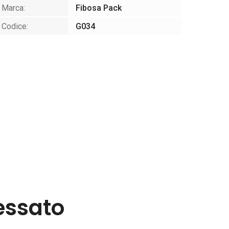
Marca:
Fibosa Pack
Codice:
G034
essato