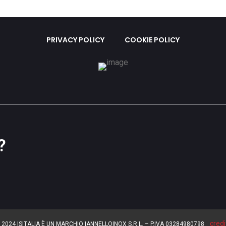
PRIVACY POLICY
COOKIE POLICY
?
credi
 2024 ISITALIA È UN MARCHIO IANNELLOINOX S.R.L. – P.IVA 03284980798