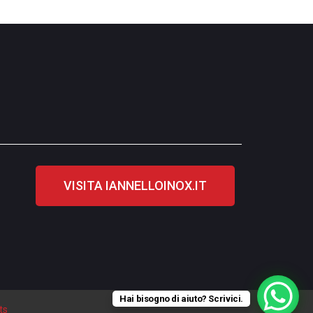
VISITA IANNELLOINOX.IT
Hai bisogno di aiuto? Scrivici.
ts