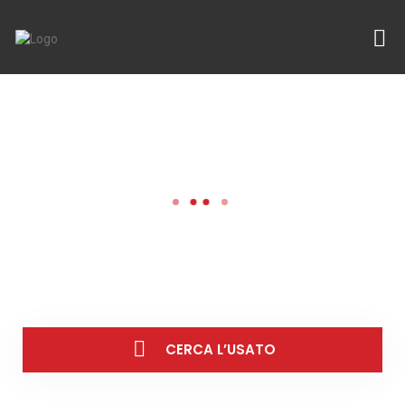
Il Network
per
l
'usato
MACCHINE E IMPIANTI USATI
PER IL SETTORE
LATTIERO-CASEARIO
SCOPRI IL NOSTRO USATO
CERCA L’USATO